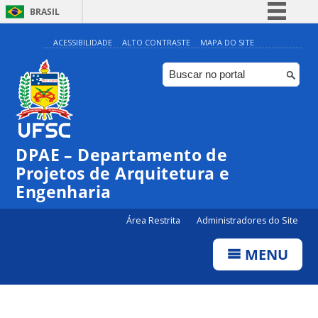
BRASIL
Simplifique!
ACESSIBILIDADE
ALTO CONTRASTE
MAPA DO SITE
Comunica BR
Participe
Acesso à informação
Legislação
DPAE – Departamento de
Canais
Projetos de Arquitetura e
Engenharia
Área Restrita
Administradores do Site
MENU