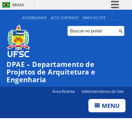
BRASIL
Simplifique!
ACESSIBILIDADE
ALTO CONTRASTE
MAPA DO SITE
Comunica BR
Participe
Acesso à informação
Legislação
DPAE – Departamento de
Canais
Projetos de Arquitetura e
Engenharia
Área Restrita
Administradores do Site
MENU