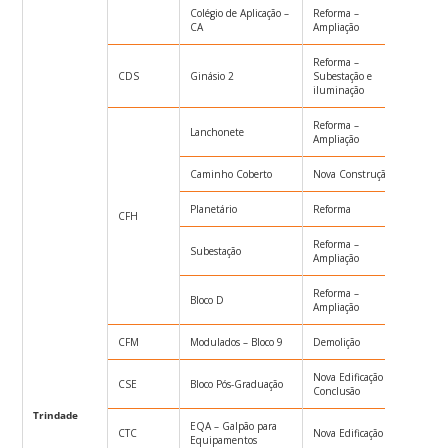
Colégio de Aplicação –
Reforma –
TP019
CA
Ampliação
Reforma –
CDS
Ginásio 2
Subestação e
CARTA
iluminação
Reforma –
Lanchonete
CARTA
Ampliação
Caminho Coberto
Nova Construção
CARTA
Planetário
Reforma
TP011
CFH
Reforma –
Subestação
TP023
Ampliação
Reforma –
Bloco D
TP029
Ampliação
CFM
Modulados – Bloco 9
Demolição
CARTA
Nova Edificação –
CSE
Bloco Pós-Graduação
TP004
Conclusão
Trindade
EQA – Galpão para
CTC
Nova Edificação
TP005
Equipamentos