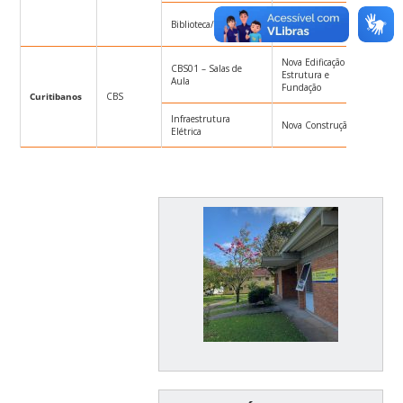
Nova Edificação –
Biblioteca/Auditório
TP014
Conclusão
Nova Edificação –
CBS01 – Salas de
Estrutura e
CC004
Aula
Fundação
Curitibanos
CBS
Infraestrutura
Nova Construção
TP024
Elétrica