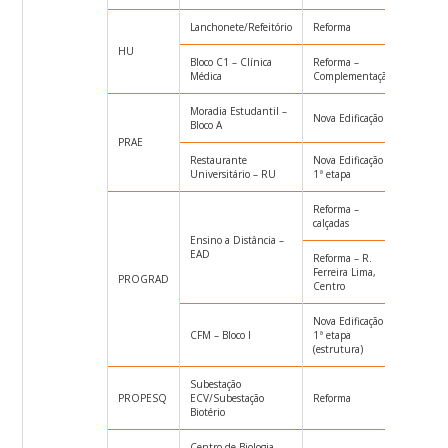
Lanchonete/Refeitório
Reforma
Dispens
HU
Bloco C1 – Clínica
Reforma –
TP026
Médica
Complementação
Moradia Estudantil –
Nova Edificação
CONC0
Bloco A
PRAE
Restaurante
Nova Edificação –
TP028
Universitário – RU
1ª etapa
Reforma –
CARTA
calçadas
Ensino a Distância –
EAD
Reforma – R.
Ferreira Lima,
TP007
PROGRAD
Centro
Nova Edificação –
CFM – Bloco I
1ª etapa
CONC0
(estrutura)
Subestação
PROPESQ
ECV/Subestação
Reforma
CARTA
Biotério
Centro de Biologia