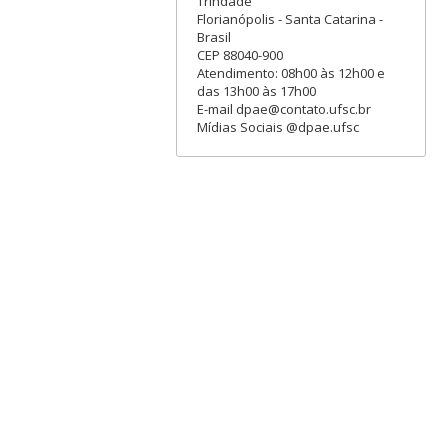
Trindade
Florianópolis - Santa Catarina -
Brasil
CEP 88040-900
Atendimento: 08h00 às 12h00 e
das 13h00 às 17h00
E-mail dpae@contato.ufsc.br
Mídias Sociais @dpae.ufsc