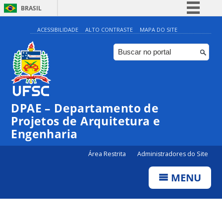
BRASIL
Simplifique!
ACESSIBILIDADE
ALTO CONTRASTE
MAPA DO SITE
Comunica BR
Participe
Acesso à informação
Legislação
DPAE – Departamento de
Canais
Projetos de Arquitetura e
Engenharia
Área Restrita
Administradores do Site
MENU