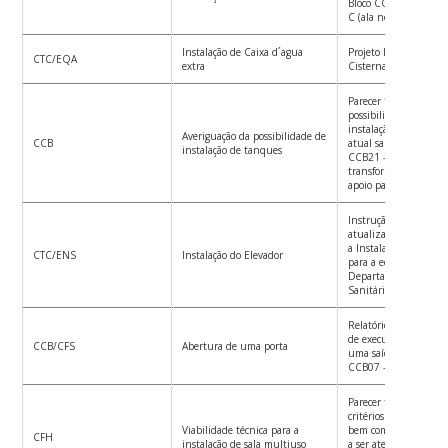
Bloco CCB30 – ligação
C (ala nova)
Instalação de Caixa d´agua
Projeto Básico de inst
CTC/EQA
extra
Cisterna para o Bloco
Parecer técnico apre
possibilidades e impli
instalação de 2 tanq
Averiguação da possibilidade de
CCB
atual sala de descarte
instalação de tanques
CCB21 – Bloco A, par
transformação em uma
apoio para a limpeza
Instrução de processo
atualização de Orçam
a Instalação do Elevad
CTC/ENS
Instalação do Elevador
para a edificação CTC
Departamento de En
Sanitária e Ambienta
Relatório Técnico com
de execução obra para
CCB/CFS
Abertura de uma porta
uma saída de emergên
CCB07 – Bloco G do 
Parecer técnico dete
critérios de ocupação 
Viabilidade técnica para a
bem como indicação de
CFH
instalação de sala multiuso
a ser atendida para a 