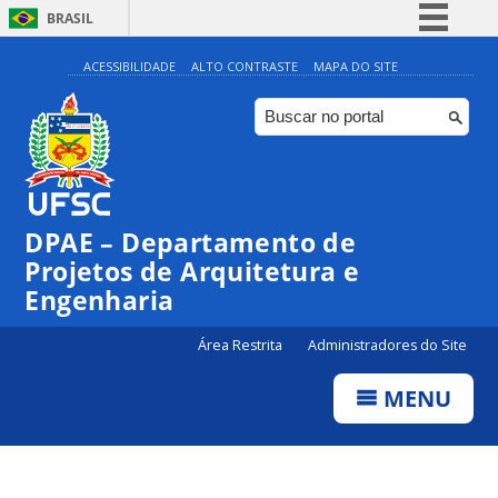
BRASIL
Simplifique!
ACESSIBILIDADE
ALTO CONTRASTE
MAPA DO SITE
Comunica BR
Participe
Acesso à informação
Legislação
DPAE – Departamento de
Canais
Projetos de Arquitetura e
Engenharia
Área Restrita
Administradores do Site
MENU