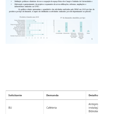
Solicitante
Demanda
Detalhamento
Anteprojeto arquitetô
BU
Cafeteria
instalação de um café
Biblioteca Universitár