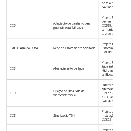
de sala multiuso no t
pavimento do CFH12 
Projeto Básico de ref
pavimento térreo da e
Adaptação de banheiro para
CCB
CCB28, incluidos ada
garantir acessibilidade
sanitários e Reforma 
sala do LAMEB.
Projeto Básico de Red
EMEB/Barra da Lagoa
Rede de Esgotamento Sanitário
Esgotamento Sanitári
EMEB/Unidade Barra 
Projeto Básico da nov
água interna a partir
CCS
Abastecimento de água
Hidrometro H17, aba
os Blocos A, D, E e H
Parecer sobre a possib
alteração nas salas 6
Criação de uma Sala de
CED
629 do 2º andar do bl
Videoconferência
CED, visando a criaç
Sala de Videoconferên
Projeto com indicaçõe
CCS
Sinalização Tátil
instalação de pisos tá
CCS02 – Bloco B.
Projeto de instalação