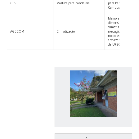
CBS
Mastros para bandeiras
para bandeiras no ane
Campus Curitibanos
Memorandos com
dimensionamento de 
climatização e instru
AGECOM
Climatização
execução de instalaçõe
no do espaço onde se
armazenado o acervo f
da UFSC