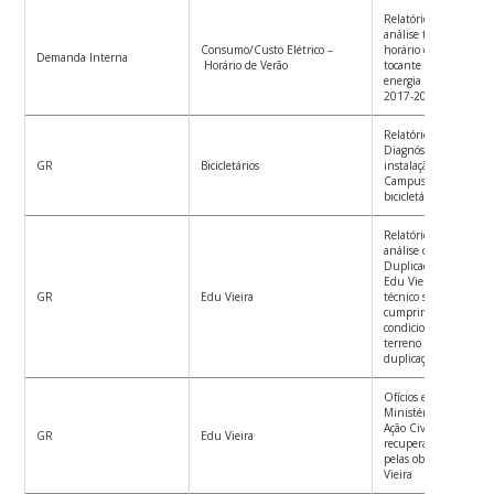
Relatório Técnico con
análise técnica sobre
Consumo/Custo Elétrico –
horário de verão mat
Demanda Interna
Horário de Verão
tocante ao consumo e
energia elétrica dura
2017-2018
Relatório Técnico con
Diagnóstico e Diretri
GR
Bicicletários
instalação de biciclet
Campus e Projeto-Tip
bicicletários UFSC
Relatório Técnico con
análise do Projeto Ex
Duplicação da R. Dep
Edu Vieira com posic
GR
Edu Vieira
técnico sobre o status
cumprimento dos
condicionantes da ces
terreno para as obras
duplicação
Ofícios e Memorandos
Ministério Público ac
Ação Civil Pública qu
GR
Edu Vieira
recuperar curso d’águ
pelas obras de ampli
Vieira