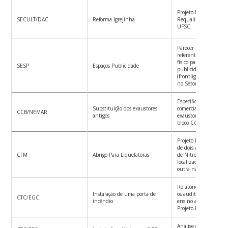
Projeto Básico de Ref
SECULT/DAC
Reforma Igrejinha
Requalificação da Igr
UFSC
Parecer técnico sobre 
referentes à ocupação
físico para instalação 
SESP
Espaços Publicidade
publicidade e propag
(frontlights, empenas 
no Setor 04 – Despor
Especificação técnica 
Substituição dos exaustores
comercial para substi
CCB/NEMAR
antigos
exaustores antigos po
bloco CCB17 – NEMA
Projeto Básico para c
de dois Abrigos para 
CFM
Abrigo Para Liquefatoras
de Nitrogênio sendo
localizada no CEBIM
outra na QMC/CFM
Relatório Técnico – Po
Instalação de uma porta de
os auditórios do labor
CTC/EGC
incêndio
ensino a Distância d
Projeto Básico e Orça
Análise dos projetos d