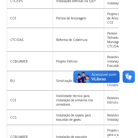
CTC/EPS
Instalações elétricas na EJEP
instalações elétricas
Projeto de instalação
CCE
Pontos de Ancoragem
de Ancoragem no Bloc
CCE
Parecer Técnico Estru
Telhado Laboratório d
CTC/DAS
Reforma de Cobertura
Montagem Mecatrôni
CTC/DAS/LMM
Relatório e Projeto El
CCB/LAMEB
Projeto Elétrico
instalação de Capelas
Exaustão
Projeto de Adequação
RU
Sinalização tátil
acessibilidade do Res
Universitário – RU/
Viabilidade técnica para
Relatório Técnico – Av
CCE
instalação de armários nos
Estrutural – Bloco D
corredores
Instalação de capela para
Relatório Técnico – Av
CCS
exaustão de gases
Instalação de capela 
Projeto de instalação
para a sala 6 do LAM
CCB/LAMEB
Instalação de exaustor