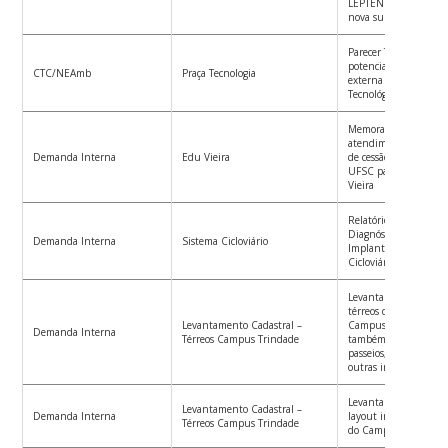
LEPTEN visando ener
nova subestação
Parecer Técnico sobre
potencialidade de uso
CTC/NEAmb
Praça Tecnologia
externa do Setor 03 –
Tecnológico
Memorando acerca do 
atendimento dos con
Demanda Interna
Edu Vieira
de cessão de uso do t
UFSC para duplicaçã
Vieira
Relatório Técnico con
Diagnóstico e Diretri
Demanda Interna
Sistema Cicloviário
Implantação de Siste
Cicloviário no Campu
Levantamento cadastr
térreos das edificaçõe
Levantamento Cadastral –
Campus Trindade, in
Demanda Interna
Térreos Campus Trindade
também levantament
passeios, arruamentos
outras infraestrutura
Levantamento cadastr
Levantamento Cadastral –
Demanda Interna
layout interno de sub
Térreos Campus Trindade
do Campus Trindade