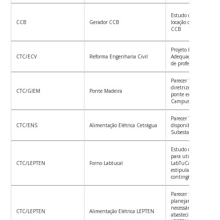
Estudo de Viabilidade
CCB
Gerador CCB
locação de novo gerad
CCB
Projeto Básico de Ref
CTC/ECV
Reforma Engenharia Civil
Adequação de sanitári
de professores
Parecer Técnico sobre 
diretrizes de implant
CTC/GIEM
Ponte Madeira
ponte em madeira pe
Campus Trindade
Parecer Técnico sobre
CTC/ENS
Alimentação Elétrica Cetrágua
disponibilidade de po
Subestação SE44 – IE
Estudo de Viabilidade
para utilização do fo
CTC/LEPTEN
Forno Labtucal
LabTuCal fora do horá
estipulado pelo plano
contingência
Parecer técnico com d
planejamento para a
necessárias à rede de
CTC/LEPTEN
Alimentação Elétrica LEPTEN
abastecimento de ene