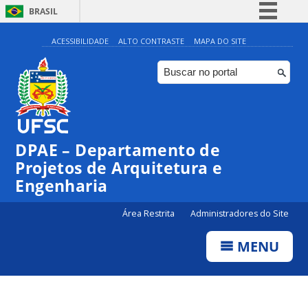
BRASIL
Simplifique!
ACESSIBILIDADE
ALTO CONTRASTE
MAPA DO SITE
Comunica BR
Participe
Acesso à informação
Legislação
DPAE – Departamento de
Canais
Projetos de Arquitetura e
Engenharia
Área Restrita
Administradores do Site
MENU