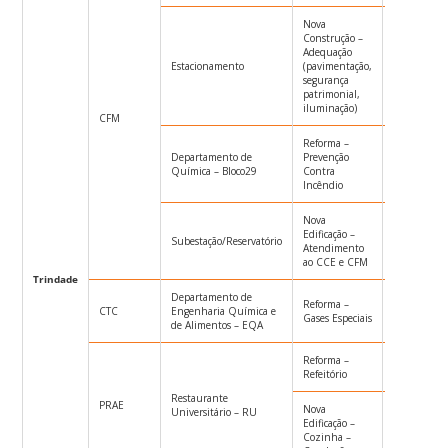
Nova
Construção –
Adequação
Estacionamento
(pavimentação,
TP003/UFS
segurança
patrimonial,
iluminação)
CFM
Reforma –
Departamento de
Prevenção
TP004/UFS
Química – Bloco29
Contra
Incêndio
Nova
Edificação –
Subestação/Reservatório
TP007/UFS
Atendimento
ao CCE e CFM
Trindade
Departamento de
Reforma –
CTC
Engenharia Química e
CARTACON
Gases Especiais
de Alimentos – EQA
Reforma –
CONC011/
Refeitório
Restaurante
PRAE
Nova
Universitário – RU
Edificação –
CONC011/
Cozinha –