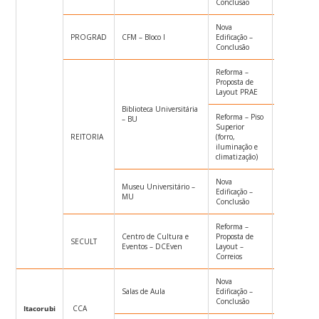
Conclusão
Nova
PROGRAD
CFM – Bloco I
Edificação –
CONC008/
Conclusão
Reforma –
Proposta de
–
Layout PRAE
Biblioteca Universitária
Reforma – Piso
– BU
Superior
REITORIA
(forro,
CONC018/
iluminação e
climatização)
Nova
Museu Universitário –
Edificação –
CONC019/
MU
Conclusão
Reforma –
Centro de Cultura e
Proposta de
SECULT
–
Eventos – DCEven
Layout –
Correios
Nova
Salas de Aula
Edificação –
CONC015/
Conclusão
Itacorubi
CCA