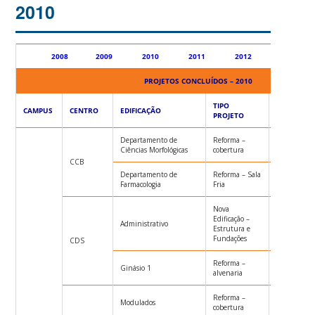
2010
2008
2009
2010
2011
2012
2013
PROJETOS CONCLUÍDOS – 2010
TIPO
CAMPUS
CENTRO
EDIFICAÇÃO
MODO EXE
PROJETO
Departamento de
Reforma –
TP001/UFS
Ciências Morfológicas
cobertura
CCB
Departamento de
Reforma – Sala
TP002/UFS
Farmacologia
Fria
Nova
Edificação –
Administrativo
CONC007/
Estrutura e
Fundações
CDS
Reforma –
Ginásio 1
TP001/UFS
alvenaria
Reforma –
Modulados
TP001/UFS
cobertura