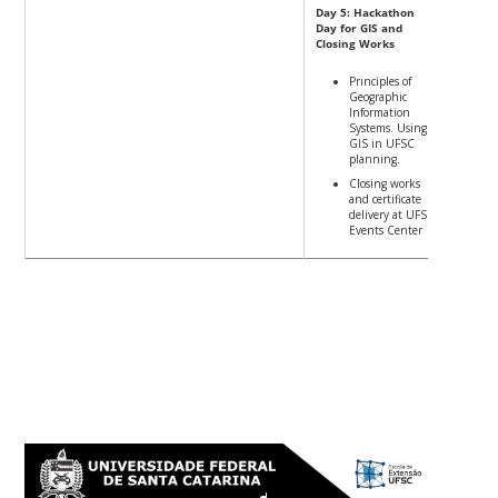
Day 5: Hackathon
Day for GIS and
Closing Works
Principles of
Geographic
Information
Systems. Using
GIS in UFSC
planning.
Closing works
and certificate
delivery at UFSC
Events Center