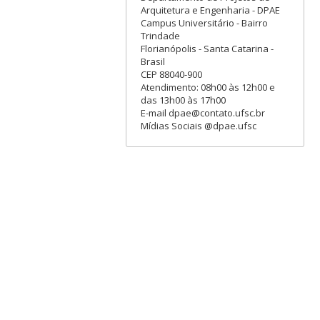
Arquitetura e Engenharia - DPAE
Campus Universitário - Bairro
Trindade
Florianópolis - Santa Catarina -
Brasil
CEP 88040-900
Atendimento: 08h00 às 12h00 e
das 13h00 às 17h00
E-mail dpae@contato.ufsc.br
Mídias Sociais @dpae.ufsc