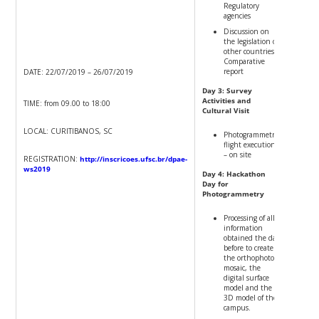
Regulatory
agencies
Discussion on
the legislation of
other countries /
Comparative
report
DATE: 22/07/2019 – 26/07/2019
Day 3: Survey
Activities and
TIME: from 09.00 to 18:00
Cultural Visit
LOCAL: CURITIBANOS, SC
Photogrammetric
flight execution
– on site
REGISTRATION:
http://inscricoes.ufsc.br/dpae-
ws2019
Day 4: Hackathon
Day for
Photogrammetry
Processing of all
information
obtained the day
before to create
the orthophoto
mosaic, the
digital surface
model and the
3D model of the
campus.