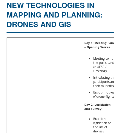
NEW TECHNOLOGIES IN
MAPPING AND PLANNING:
DRONES AND GIS
Day 1: Meeting Point
– Opening Works
Meeting point of
the participants
at UFSC /
Greetings
Introducing the
participants and
their countries
Basic principles
of drone flights
Day 2: Legislation
and Survey
Brazilian
legislation on
the use of
drones /