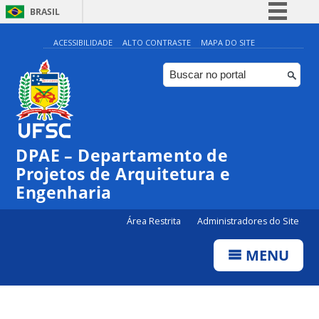
BRASIL
Simplifique!
ACESSIBILIDADE
ALTO CONTRASTE
MAPA DO SITE
Comunica BR
Participe
Acesso à informação
Legislação
DPAE – Departamento de
Canais
Projetos de Arquitetura e
Engenharia
Área Restrita
Administradores do Site
MENU