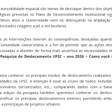
 acessibilidade espacial são temas de destaque dentro dos objeti
gicas previstas no Plano de Desenvolvimento Institucional v
timos anos a Universidade vem se debruçando na ampliação d
rizados (viagens a pé e em bicicleta).
e as intervenções tiveram as consequências desejadas quand
munidade Universitária, e a fim de permitir que as ações de
cionadas à atender de forma mais assertiva as necessidades de
a
Pesquisa de Deslocamento UFSC – ano 2026 – Como você s
ciona conhecer os principais modos de deslocamento realizado
nidades da UFSC. A intenção é ouvir as vozes de todos: estudan
funcionários terceirizados, etc., comparando dados com a ba
a ediçao da pesquisa também queremos conhecer os desloc
dentificar os principais deslocamentos internos permitindo emb
 a priorizaçao de projetos urbanos.