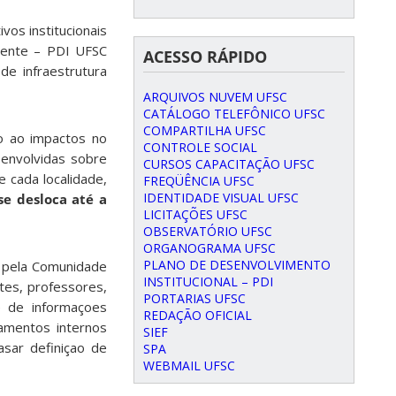
vos institucionais
igente – PDI UFSC
ACESSO RÁPIDO
e infraestrutura
ARQUIVOS NUVEM UFSC
CATÁLOGO TELEFÔNICO UFSC
COMPARTILHA UFSC
o ao impactos no
CONTROLE SOCIAL
senvolvidas sobre
CURSOS CAPACITAÇÃO UFSC
 cada localidade,
FREQÜÊNCIA UFSC
IDENTIDADE VISUAL UFSC
e desloca até a
LICITAÇÕES UFSC
OBSERVATÓRIO UFSC
ORGANOGRAMA UFSC
PLANO DE DESENVOLVIMENTO
s pela Comunidade
INSTITUCIONAL – PDI
tes, professores,
PORTARIAS UFSC
se de informaçoes
REDAÇÃO OFICIAL
amentos internos
SIEF
asar definiçao de
SPA
WEBMAIL UFSC