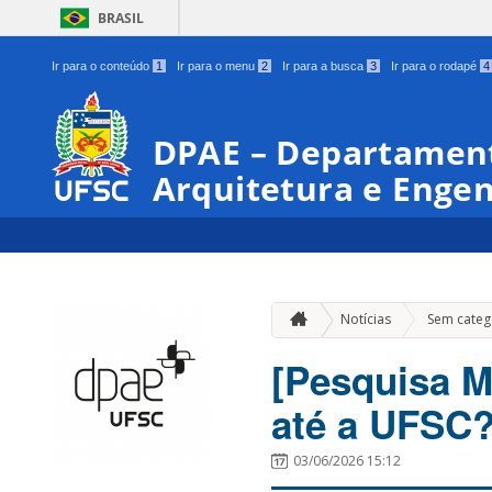
BRASIL
Ir para o conteúdo
1
Ir para o menu
2
Ir para a busca
3
Ir para o rodapé
4
DPAE – Departament
Arquitetura e Enge
Notícias
Sem categ
[Pesquisa M
até a UFSC
03/06/2026 15:12