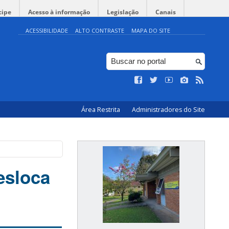
cipe
Acesso à informação
Legislação
Canais
ACESSIBILIDADE
ALTO CONTRASTE
MAPA DO SITE
Área Restrita
Administradores do Site
esloca