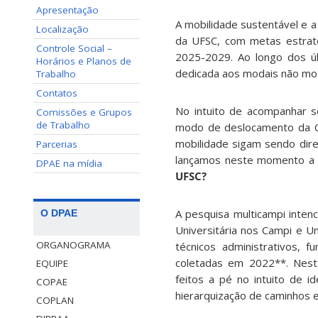
Apresentação
A mobilidade sustentável e a
Localização
da UFSC, com metas estraté
Controle Social –
2025-2029. Ao longo dos úl
Horários e Planos de
dedicada aos modais não moto
Trabalho
Contatos
No intuito de acompanhar s
Comissões e Grupos
de Trabalho
modo de deslocamento da Co
mobilidade sigam sendo dire
Parcerias
lançamos neste momento 
DPAE na mídia
UFSC?
A pesquisa multicampi inten
O DPAE
Universitária nos Campi e U
ORGANOGRAMA
técnicos administrativos, 
coletadas em 2022**. Nest
EQUIPE
feitos a pé no intuito de i
COPAE
hierarquização de caminhos e
COPLAN