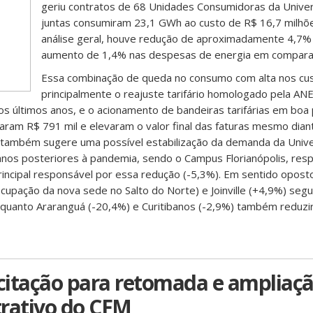
geriu contratos de 68 Unidades Consumidoras da Unive
juntas consumiram 23,1 GWh ao custo de R$ 16,7 milhõ
análise geral, houve redução de aproximadamente 4,7
aumento de 1,4% nas despesas de energia em compara
Essa combinação de queda no consumo com alta nos cus
principalmente o reajuste tarifário homologado pela A
s últimos anos, e o acionamento de bandeiras tarifárias em boa
am R$ 791 mil e elevaram o valor final das faturas mesmo dian
ambém sugere uma possível estabilização da demanda da Unive
anos posteriores à pandemia, sendo o Campus Florianópolis, res
rincipal responsável por essa redução (-5,3%). Em sentido opost
cupação da nova sede no Salto do Norte) e Joinville (+4,9%) seg
enquanto Araranguá (-20,4%) e Curitibanos (-2,9%) também reduz
icitação para retomada e ampliaç
trativo do CFM