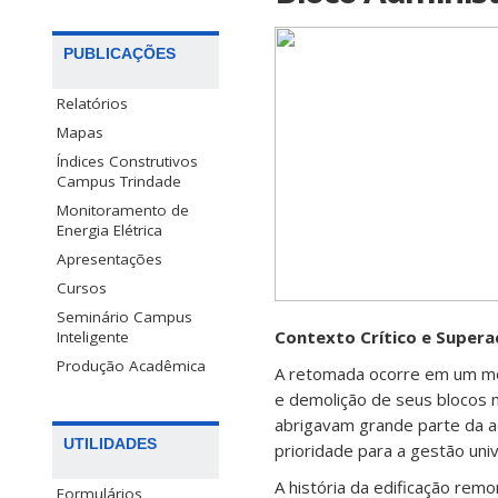
PUBLICAÇÕES
Relatórios
Mapas
Índices Construtivos
Campus Trindade
Monitoramento de
Energia Elétrica
Apresentações
Cursos
Seminário Campus
Contexto Crítico e Supera
Inteligente
Produção Acadêmica
A retomada ocorre em um mo
e demolição de seus blocos 
abrigavam grande parte da a
UTILIDADES
prioridade para a gestão univ
A história da edificação re
Formulários