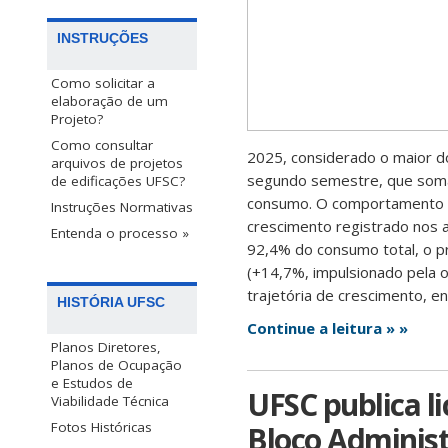
INSTRUÇÕES
Como solicitar a
elaboração de um
Projeto?
Como consultar
2025, considerado o maior do
arquivos de projetos
segundo semestre, que somar
de edificações UFSC?
consumo. O comportamento t
Instruções Normativas
crescimento registrado nos 
Entenda o processo »
92,4% do consumo total, o p
(+14,7%, impulsionado pela o
trajetória de crescimento, 
HISTÓRIA UFSC
Continue a leitura » »
Planos Diretores,
Planos de Ocupação
e Estudos de
UFSC publica l
Viabilidade Técnica
Fotos Históricas
Bloco Adminis