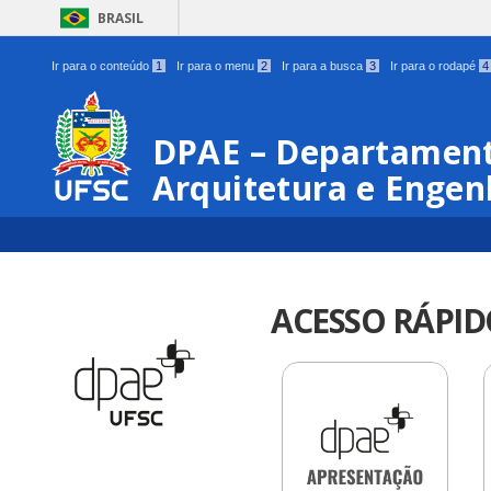
BRASIL
Ir para o conteúdo
1
Ir para o menu
2
Ir para a busca
3
Ir para o rodapé
4
DPAE – Departament
Arquitetura e Engen
ACESSO RÁPID