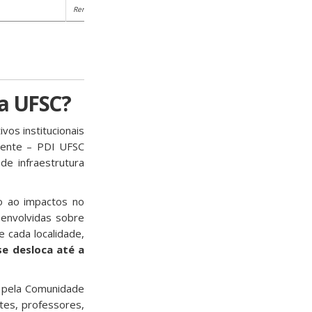
Renderização Arquitetônica – Fachada
 a UFSC?
vos institucionais
igente – PDI UFSC
e infraestrutura
o ao impactos no
senvolvidas sobre
 cada localidade,
e desloca até a
s pela Comunidade
tes, professores,