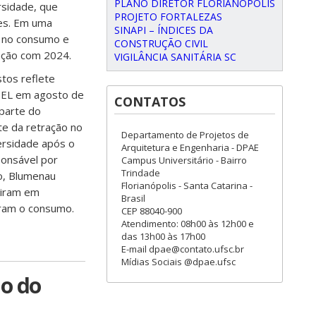
PLANO DIRETOR FLORIANÓPOLIS
rsidade, que
PROJETO FORTALEZAS
es. Em uma
SINAPI – ÍNDICES DA
% no consumo e
CONSTRUÇÃO CIVIL
ção com 2024.
VIGILÂNCIA SANITÁRIA SC
tos reflete
NEEL em agosto de
CONTATOS
 parte do
te da retração no
Departamento de Projetos de
rsidade após o
Arquitetura e Engenharia - DPAE
ponsável por
Campus Universitário - Bairro
Trindade
o, Blumenau
Florianópolis - Santa Catarina -
uiram em
Brasil
iram o consumo.
CEP 88040-900
Atendimento: 08h00 às 12h00 e
das 13h00 às 17h00
E-mail dpae@contato.ufsc.br
Mídias Sociais @dpae.ufsc
ão do