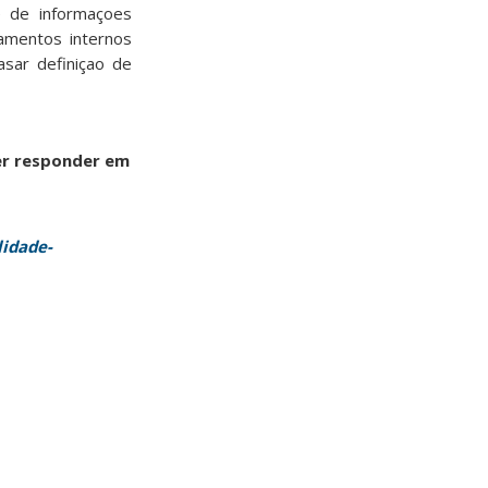
se de informaçoes
amentos internos
asar definiçao de
er responder em
lidade-