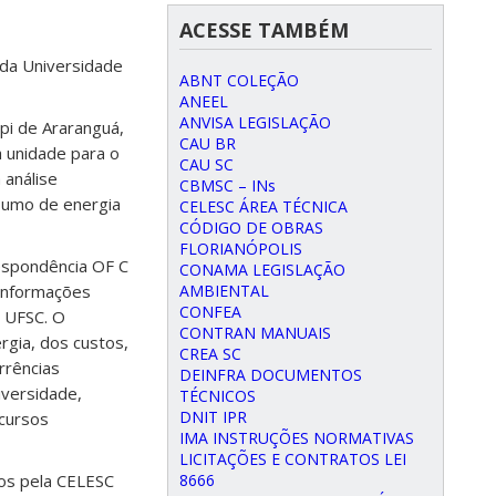
ACESSE TAMBÉM
 da Universidade
ABNT COLEÇÃO
ANEEL
ANVISA LEGISLAÇÃO
i de Araranguá,
CAU BR
a unidade para o
CAU SC
 análise
CBMSC – INs
nsumo de energia
CELESC ÁREA TÉCNICA
CÓDIGO DE OBRAS
FLORIANÓPOLIS
espondência OF C
CONAMA LEGISLAÇÃO
 informações
AMBIENTAL
CONFEA
a UFSC. O
CONTRAN MANUAIS
gia, dos custos,
CREA SC
rrências
DEINFRA DOCUMENTOS
iversidade,
TÉCNICOS
DNIT IPR
cursos
IMA INSTRUÇÕES NORMATIVAS
LICITAÇÕES E CONTRATOS LEI
dos pela CELESC
8666