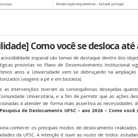
rincipal
Renderização Arquitetônica – Fachada principal
lidade] Como você se desloca até
 acessibilidade espacial são temas de destaque dentro dos objeti
gicas previstas no Plano de Desenvolvimento Institucional v
timos anos a Universidade vem se debruçando na ampliação d
rizados (viagens a pé e em bicicleta).
e as intervenções tiveram as consequências desejadas quand
munidade Universitária, e a fim de permitir que as ações de
cionadas à atender de forma mais assertiva as necessidades de
Pesquisa de Deslocamento UFSC – ano 2026 – Como você s
ciona conhecer os principais modos de deslocamento realizado
nidades da UFSC. A intenção é ouvir as vozes de todos: estudan