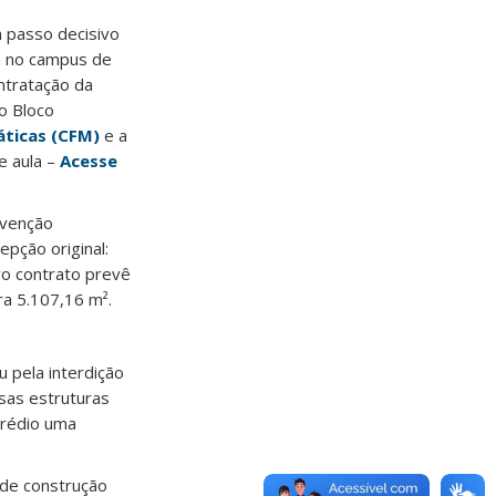
m passo decisivo
ra no campus de
ontratação da
o Bloco
áticas (CFM)
e a
e aula –
Acesse
rvenção
epção original:
vo contrato prevê
ra 5.107,16 m².
pela interdição
sas estruturas
prédio uma
 de construção